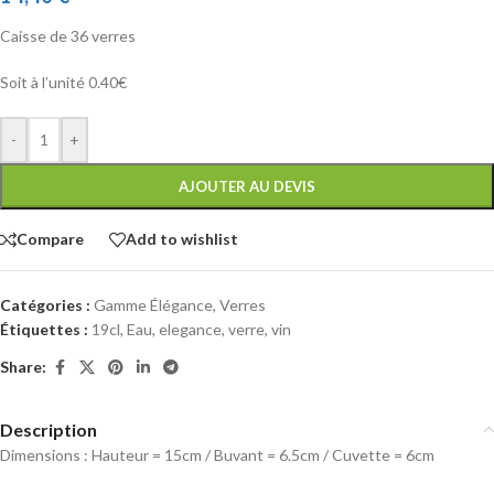
Caisse de 36 verres
Soit à l’unité 0.40€
-
+
AJOUTER AU DEVIS
Compare
Add to wishlist
Catégories :
Gamme Élégance
,
Verres
Étiquettes :
19cl
,
Eau
,
elegance
,
verre
,
vin
Share:
Description
Dimensions : Hauteur = 15cm / Buvant = 6.5cm / Cuvette = 6cm