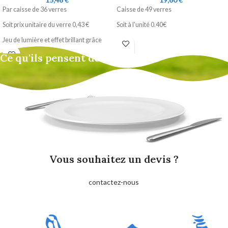
Par caisse de 36 verres
Caisse de 49 verres
Soit prix unitaire du verre 0,43 €
Soit à l'unité 0.40€
Jeu de lumière et effet brillant grâce
aux moulures.
Ce qu'ils pensent de nous
Gamme large adaptée pour les
cocktails.
Vous souhaitez un devis ?
contactez-nous