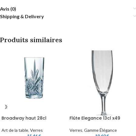
Avis (0)
Shipping & Delivery
Produits similaires
Broadway haut 28cl
Flûte Elegance 13cl x49
Art de la table
,
Verres
Verres
,
Gamme Élégance
15,46
€
19,60
€