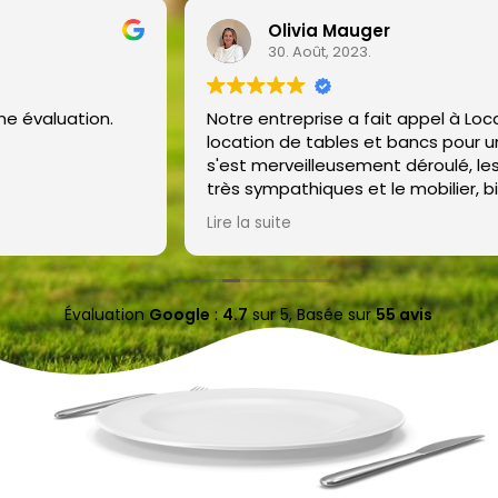
Olivia Mauger
30. Août, 2023.
Notre entreprise a fait appel à Locasud pour la
location de tables et bancs pour un mariage. Tout
s'est merveilleusement déroulé, les livreurs étaient
très sympathiques et le mobilier, bien conforme à la
description. Nous recommandons à 200 % Locasud
Lire la suite
Évaluation
Google
:
4.7
sur 5,
Basée sur
55 avis