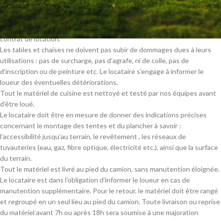
Le locataire s’engage à rendre le linge de table ainsi que la vaisselle
sales dans les emballages de livraison et dans les conditionnements
dans lesquels il a trouvé le matériel et qui sont renseignés sur son
contrat de location.
Les tables et chaises ne doivent pas subir de dommages dues à leurs
utilisations : pas de surcharge, pas d’agrafe, ni de colle, pas de
d’inscription ou de peinture etc. Le locataire s’engage à informer le
loueur des éventuelles détériorations.
Tout le matériel de cuisine est nettoyé et testé par nos équipes avant
d’être loué.
Le locataire doit être en mesure de donner des indications précises
concernant le montage des tentes et du plancher à savoir :
l’accessibilité jusqu’au terrain, le revêtement , les réseaux de
tuyauteries (eau, gaz, fibre optique, électricité etc.), ainsi que la surface
du terrain.
Tout le matériel est livré au pied du camion, sans manutention éloignée.
Le locataire est dans l’obligation d’informer le loueur en cas de
manutention supplémentaire. Pour le retour, le matériel doit être rangé
et regroupé en un seul lieu au pied du camion. Toute livraison ou reprise
du matériel avant 7h ou après 18h sera soumise à une majoration