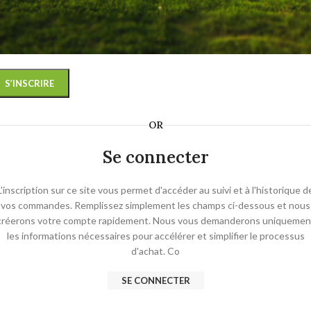
s données personnelles seront utilisées pour vous accompagner au cou
 votre visite du site web, gérer l’accès à votre compte, et pour d’autres
isons décrites dans notre
politique de confidentialité
.
S’INSCRIRE
OR
Se connecter
L'inscription sur ce site vous permet d'accéder au suivi et à l'historique d
vos commandes. Remplissez simplement les champs ci-dessous et nous
créerons votre compte rapidement. Nous vous demanderons uniquemen
les informations nécessaires pour accélérer et simplifier le processus
d'achat. Co
SE CONNECTER