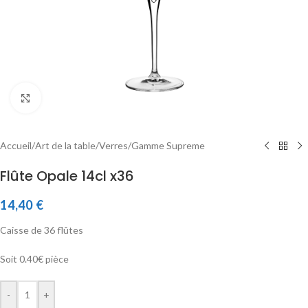
Click to enlarge
Accueil
/
Art de la table
/
Verres
/
Gamme Supreme
Flûte Opale 14cl x36
14,40
€
Caisse de 36 flûtes
Soit 0.40€ pièce
-
+