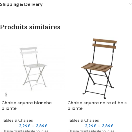
Shipping & Delivery
Produits similaires
Chaise square blanche
Chaise square noire et bois
pliante
pliante
Tables & Chaises
Tables & Chaises
2,26
€
–
3,86
€
2,26
€
–
3,86
€
Chaise pliante idéale pour les
Chaise pliante idéale pour les