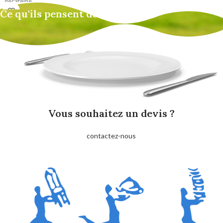
"décafeiné"
Ce qu'ils pensent de nous
Pack 50 capsules : 29.04€ TTC
Vous souhaitez un devis ?
contactez-nous