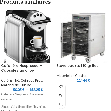
Produits similaires
Cafetière Nespresso +
Etuve cocktail 10 grilles
Capsules au choix
Materiel de Cuisine
Café & Thé
,
Coin des Pros
,
114,46
€
Materiel de Cuisine
50,05
€
–
152,25
€
Cafetière Nespresso Café avec
r
éservoir
2 intensités disponibles "léger" ou